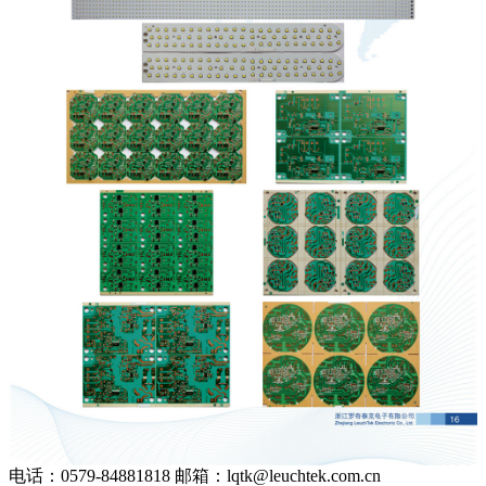
电话：0579-84881818 邮箱：lqtk@leuchtek.com.cn